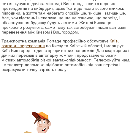
життя, купують дачі за містом, і Вишгород - один з перших
претендентів на вибір дачі, адже їхати до нього всього якихось
півгодини, а життя там набагато спокійніше, тихіше і затишніше.
Але, хоч відстань і невелика, це ще не означає, що переїзд і
облаштування будинку будуть легкими. Жителі Києва це
прекрасно розуміють, саме тому так затребувані якісні вантажні
перевезення між Києвом і Вишгородом.
Транспортна компанія Portage професійно обслуговує
Київ,
вантажні перевезення
по Києву та Київській області, і маршрут
Київ-Вишгород - один з пріоритетних напрямків. Для квартирних і
дачних переїздів в автопарку компанії представлено безліч
містких автомобілів різної вантажопідйомності. Телефонуйте нам,
і менеджер допоможе підібрати автомобіль під ваш переїзд і
розрахувати точну вартість послуг.