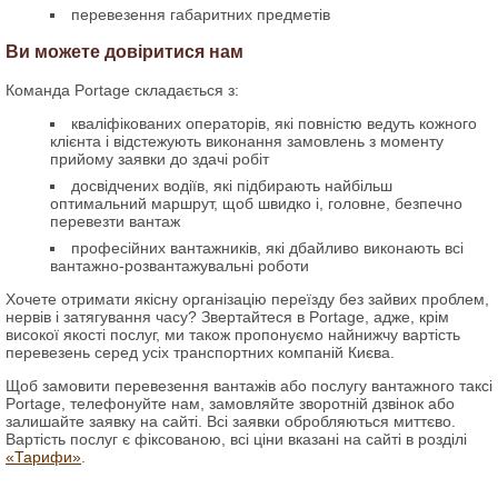
перевезення габаритних предметів
Ви можете довіритися нам
Команда Portage складається з:
кваліфікованих операторів, які повністю ведуть кожного
клієнта і відстежують виконання замовлень з моменту
прийому заявки до здачі робіт
досвідчених водіїв, які підбирають найбільш
оптимальний маршрут, щоб швидко і, головне, безпечно
перевезти вантаж
професійних вантажників, які дбайливо виконають всі
вантажно-розвантажувальні роботи
Хочете отримати якісну організацію переїзду без зайвих проблем,
нервів і затягування часу? Звертайтеся в Portage, адже, крім
високої якості послуг, ми також пропонуємо найнижчу вартість
перевезень серед усіх транспортних компаній Києва.
Щоб замовити перевезення вантажів або послугу вантажного таксі
Portage, телефонуйте нам, замовляйте зворотній дзвінок або
залишайте заявку на сайті. Всі заявки обробляються миттєво.
Вартість послуг є фіксованою, всі ціни вказані на сайті в розділі
«Тарифи»
.