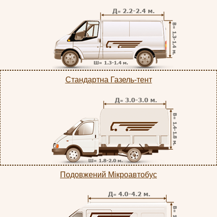
Стандартна Газель-тент
Подовжений Мікроавтобус