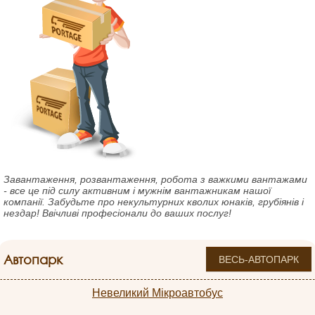
Завантаження, розвантаження, робота з важкими вантажами
- все це під силу активним і мужнім вантажникам нашої
компанії. Забудьте про некультурних кволих юнаків, грубіянів і
нездар! Ввічливі професіонали до ваших послуг!
Автопарк
ВЕСЬ-АВТОПАРК
Невеликий Мікроавтобус