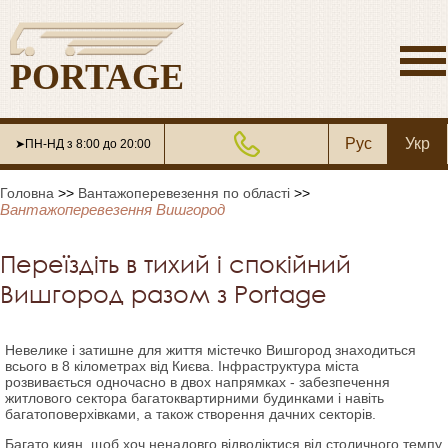
PORTAGE
Рус
Укр
➤ПН-НД з 8:00 до 20:00
Головна
>>
Вантажоперевезення по області
>>
Вантажоперевезення Вишгород
Переїздіть в тихий і спокійний
Вишгород разом з Portage
Невелике і затишне для життя містечко Вишгород знаходиться
всього в 8 кілометрах від Києва. Інфраструктура міста
розвивається одночасно в двох напрямках - забезпечення
житлового сектора багатоквартирними будинками і навіть
багатоповерхівками, а також створення дачних секторів.
Багато киян, щоб хоч ненадовго відволіктися від столичного темпу