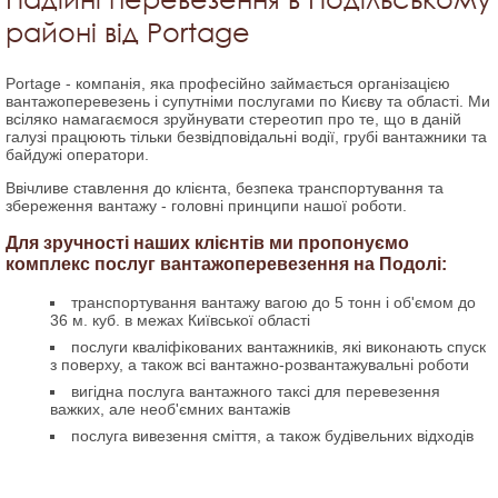
районі від Portage
Portage - компанія, яка професійно займається організацією
вантажоперевезень і супутніми послугами по Києву та області. Ми
всіляко намагаємося зруйнувати стереотип про те, що в даній
галузі працюють тільки безвідповідальні водії, грубі вантажники та
байдужі оператори.
Ввічливе ставлення до клієнта, безпека транспортування та
збереження вантажу - головні принципи нашої роботи.
Для зручності наших клієнтів ми пропонуємо
комплекс послуг вантажоперевезення на Подолі:
транспортування вантажу вагою до 5 тонн і об'ємом до
36 м. куб. в межах Київської області
послуги кваліфікованих вантажників, які виконають спуск
з поверху, а також всі вантажно-розвантажувальні роботи
вигідна послуга вантажного таксі для перевезення
важких, але необ'ємних вантажів
послуга вивезення сміття, а також будівельних відходів