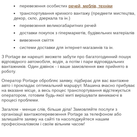
перевезення особистих
речей, меблів, техніки
транспортування крихкого вантажу (предмети мистецтва,
декор, скло, дзеркала та ін.)
перевезення великогабаритних речей
доставки покупок з гіпермаркетів, будівельних матеріалів
вивезення сміття
системи доставки для інтернет-магазинів та ін.
З Portage ви нарешті зможете забути про багатогодинний пошук
відповідного автомобіля, водія, а потім і пари відповідальних
вантажників. Один дзвінок - і ваше замовлення вже прийнято в
роботу.
Оператор Рortage обробляє заявку, підбирає для вас вантажне
авто і прокладає оптимальний маршрут. Машина вчасно прибуває
на вказане місце, а весь процес транспортування відстежується
оператором, готовим будь-якої миті вирішувати виникаючі в
процесі проблеми.
Загалом - менше слів, більше діла! Замовляйте послуги з
організації вантажоперевезення Рortage за телефоном або
залишайте заявку на сайті та насолоджуйтеся нашим
професіоналізмом і своїм вільним часом!