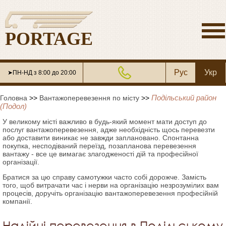
PORTAGE
Рус
Укр
➤ПН-НД з 8:00 до 20:00
Подільський район
Головна
>>
Вантажоперевезення по місту
>>
(Подол)
У великому місті важливо в будь-який момент мати доступ до
послуг вантажоперевезення, адже необхідність щось перевезти
або доставити виникає не завжди заплановано. Спонтанна
покупка, несподіваний переїзд, позапланова перевезення
вантажу - все це вимагає злагодженості дій та професійної
організації.
Братися за цю справу самотужки часто собі дорожче. Замість
того, щоб витрачати час і нерви на організацію незрозумілих вам
процесів, доручіть організацію вантажоперевезення професійній
компанії.
Надійні перевезення в Подільському