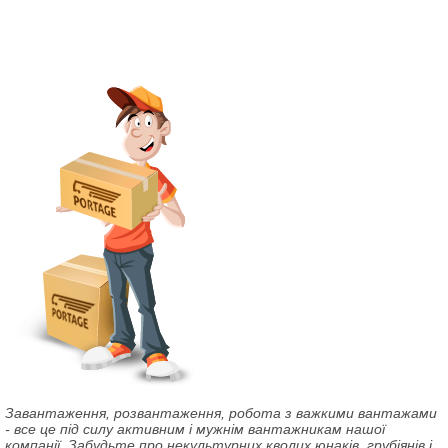
Завантаження, розвантаження, робота з важкими вантажами
- все це під силу активним і мужнім вантажникам нашої
компанії. Забудьте про некультурних кволих юнаків, грубіянів і