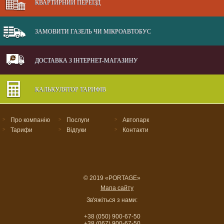
КВАРТИРНИЙ ПЕРЕЇЗД
ЗАМОВИТИ ГАЗЕЛЬ ЧИ МІКРОАВТОБУС
ДОСТАВКА З ІНТЕРНЕТ-МАГАЗИНУ
КАЛЬКУЛЯТОР ТАРИФІВ
>
Про компанію
>
Послуги
>
Автопарк
>
Тарифи
>
Відгуки
>
Контакти
© 2019 «PORTAGE»
Мапа сайту
Зв'яжіться з нами:
+38 (050) 900-67-50
+38 (067) 900-67-50