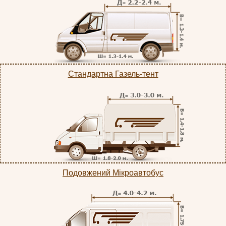
Стандартна Газель-тент
Подовжений Мікроавтобус