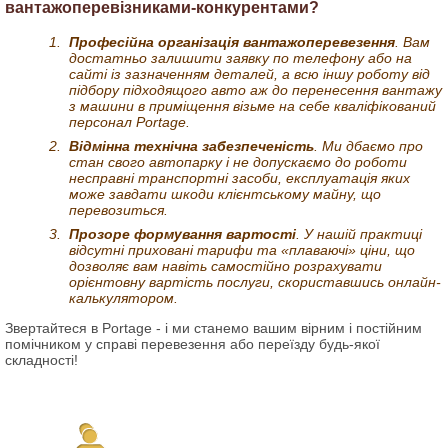
вантажоперевізниками-конкурентами?
Професійна організація вантажоперевезення
. Вам
достатньо залишити заявку по телефону або на
сайті із зазначенням деталей, а всю іншу роботу від
підбору підходящого авто аж до перенесення вантажу
з машини в приміщення візьме на себе кваліфікований
персонал Portage.
Відмінна технічна забезпеченість
. Ми дбаємо про
стан свого автопарку і не допускаємо до роботи
несправні транспортні засоби, експлуатація яких
може завдати шкоди клієнтському майну, що
перевозиться.
Прозоре формування вартості
. У нашій практиці
відсутні приховані тарифи та «плаваючі» ціни, що
дозволяє вам навіть самостійно розрахувати
орієнтовну вартість послуги, скориставшись онлайн-
калькулятором.
Звертайтеся в Portage - і ми станемо вашим вірним і постійним
помічником у справі перевезення або переїзду будь-якої
складності!