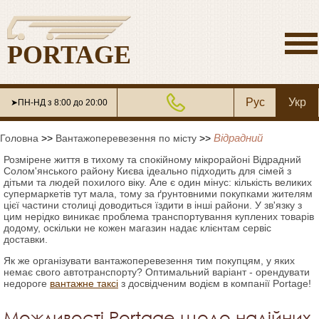
PORTAGE
Рус
Укр
➤ПН-НД з 8:00 до 20:00
Відрадний
Головна
>>
Вантажоперевезення по місту
>>
Розмірене життя в тихому та спокійному мікрорайоні Відрадний
Солом'янського району Києва ідеально підходить для сімей з
дітьми та людей похилого віку. Але є один мінус: кількість великих
супермаркетів тут мала, тому за ґрунтовними покупками жителям
цієї частини столиці доводиться їздити в інші райони. У зв'язку з
цим нерідко виникає проблема транспортування куплених товарів
додому, оскільки не кожен магазин надає клієнтам сервіс
доставки.
Як же організувати вантажоперевезення тим покупцям, у яких
немає свого автотранспорту? Оптимальний варіант - орендувати
недороге
вантажне таксі
з досвідченим водієм в компанії Portage!
Можливості Рortage щодо надійних