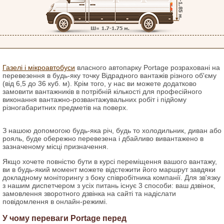
Газелі і мікроавтобуси
власного автопарку Portage розраховані на
перевезення в будь-яку точку Відрадного вантажів різного об'єму
(від 6,5 до 36 куб. м). Крім того, у нас ви можете додатково
замовити вантажників в потрібній кількості для професійного
виконання вантажно-розвантажувальних робіт і підйому
різногабаритних предметів на поверх.
З нашою допомогою будь-яка річ, будь то холодильник, диван або
рояль, буде обережно перевезена і дбайливо вивантажено в
зазначеному місці призначення.
Якщо хочете повністю бути в курсі переміщення вашого вантажу,
ви в будь-який момент можете відстежити його маршрут завдяки
докладному моніторингу з боку співробітника компанії. Для зв'язку
з нашим диспетчером з усіх питань існує 3 способи: ваш дзвінок,
замовлення зворотного дзвінка на сайті та надіслати
повідомлення в онлайн-режимі.
У чому переваги Portage перед