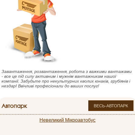
Завантаження, розвантаження, робота з важкими вантажами
- все це під силу активним і мужнім вантажникам нашої
компанії. Забудьте про некультурних кволих юнаків, грубіянів і
нездар! Ввічливі професіонали до ваших послуг!
Автопарк
ВЕСЬ-АВТОПАРК
Невеликий Мікроавтобус