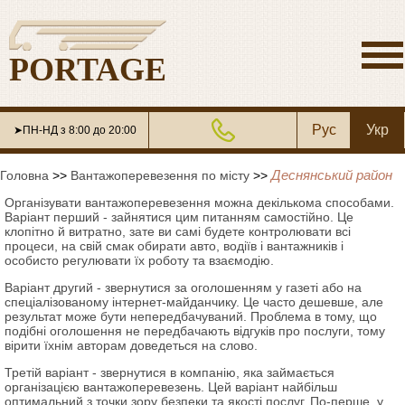
PORTAGE
Рус
Укр
➤ПН-НД з 8:00 до 20:00
Деснянський район
Головна
>>
Вантажоперевезення по місту
>>
Організувати вантажоперевезення можна декількома способами.
Варіант перший - зайнятися цим питанням самостійно. Це
клопітно й витратно, зате ви самі будете контролювати всі
процеси, на свій смак обирати авто, водіїв і вантажників і
особисто регулювати їх роботу та взаємодію.
Варіант другий - звернутися за оголошенням у газеті або на
спеціалізованому інтернет-майданчику. Це часто дешевше, але
результат може бути непередбачуваний. Проблема в тому, що
подібні оголошення не передбачають відгуків про послуги, тому
вірити їхнім авторам доведеться на слово.
Третій варіант - звернутися в компанію, яка займається
організацією вантажоперевезень. Цей варіант найбільш
оптимальний з точки зору безпеки та якості послуг. По-перше, у