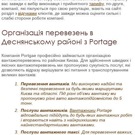
вас завжди є вибір виконавця і прийнятного
тарифу
, по-друге,
компанії, які піклуються про свою репутацію, мають на сайті
розділ з
відгуками
клієнтів, де завжди можна оцінити сильні і
слабкі сторони роботи компанії.
Організація перевезень в
Деснянському районі з Portage
Компанія Portgae професійно займається організацією
вантажоперевезень по районам Києва. Для здійснення швидких і
якісних вантажоперевезень ми пропонуємо сукупність послуг, які
дозволяють відразу вирішувати всі питання з транспортуванням
великих вантажів:
Перевезення вантажів
. Ми виконуємо надійні та
безпечні перевезення за будь-якими маршрутами
Києва та області. Під різні об’єми вантажу ми
пропонуємо різні авто вантажопідйомністю до 5
тонн.
Послуги вантажників
.
Вантажники
Portage
відповідально підійдуть до будь-яких вантажних робіт
і впораються навіть з найкрихкішими та
найнестандартнішими вантажами.
Послуги вантажного таксі
. Для перевезення важких,