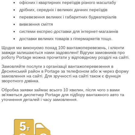
офісних і квартирних переїздів різного масштабу
дрібних, середніх і великих дачних переїздів
перевезення великих і габаритних будматеріалів
вивезення сміття
системи експрес-доставки для інтернет-магазинів
доставки великих товарів з гіпермаркетів тощо.
Щодня ми виконуємо понад 100 вантажоперевезень, і клієнти
завжди залишаються нами задоволені! Відгуки замовників про
роботу Portage можна прочитати у відповідному розділі на сайті.
Замовляйте послуги з організації вантажоперевезення в
Деснянський район в Portage за телефоном або ж через форму
замовлення на сайті. Для зручності на сайті також є функція
зворотного дзвінка.
Обробка заявки займає всього 10 хвилин, після чого з вами
зв'яжеться диспетчер Portage для підбору вантажного авто та
уточнення деталей і часу замовлення.