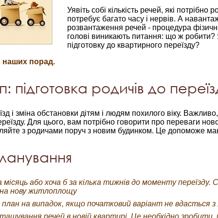
Уявіть собі кількість речей, які потрібно 
потребує багато часу і нервів. А навант
розвантаження речей - процедура фізичн
голові виникають питання: що ж робити? Я
підготовку до квартирного переїзду?
ь наших порад.
п: підготовка родичів до переїз
д і зміна обстановки дітям і людям похилого віку. Важливо
еїзду. Для цього, вам потрібно говорити про переваги ново
гуляйте з родичами поруч з новим будинком. Це допоможе мак
планування
 місяць або хоча б за кілька тижнів до моменту переїзду. 
у на нову житлоплощу
план на випадок, якщо початковий варіант не вдасться з
ташування речей в новій квартирі. Це необхідно зробити