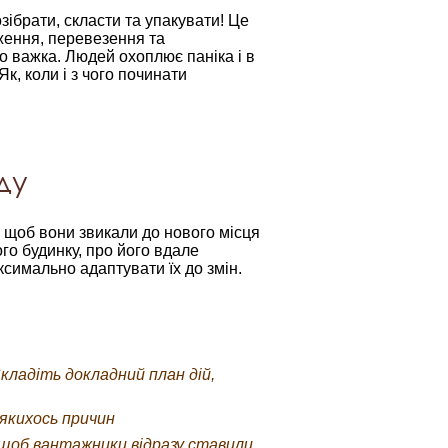
розібрати, скласти та упакувати! Це
аження, перевезення та
о важка. Людей охоплює паніка і в
к, коли і з чого починати
ду
, щоб вони звикали до нового місця
го будинку, про його вдале
симально адаптувати їх до змін.
Складіть докладний план дій,
 якихось причин
, щоб вантажники відразу ставили