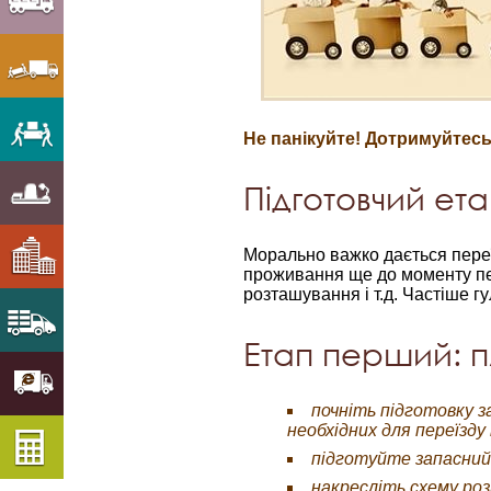
Не панікуйте! Дотримуйтес
Підготовчий ета
Морально важко дається переїз
проживання ще до моменту пер
розташування і т.д. Частіше 
Етап перший: 
почніть підготовку за
необхідних для переїзд
підготуйте запасний 
накресліть схему роз