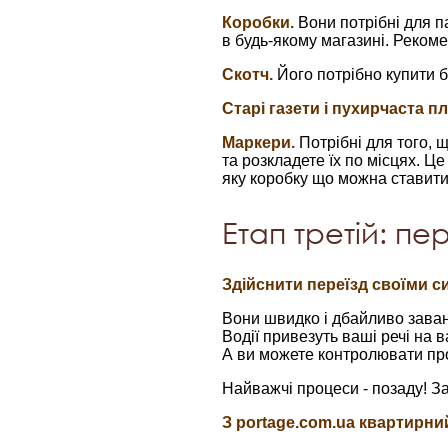
Коробки.
Вони потрібні для п
в будь-якому магазині. Рекоме
Скотч.
Його потрібно купити б
Старі газети і пухирчаста пл
Маркери.
Потрібні для того, щ
та розкладете їх по місцях. Ц
яку коробку що можна ставити
Етап третій: пе
Здійснити переїзд своїми с
Вони швидко і дбайливо заван
Водії привезуть ваші речі на 
А ви можете контролювати про
Найважчі процеси - позаду! За
З portage.com.ua квартирний