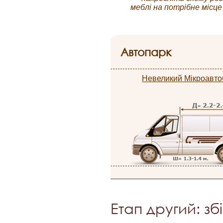
меблі на потрібне місце
Автопарк
Невеликий Мікроавто
Етап другий: зб