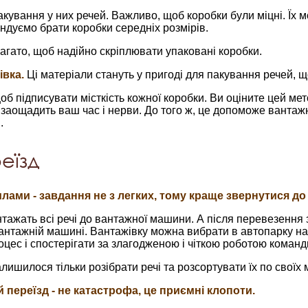
акування у них речей. Важливо, щоб коробки були міцні. Їх 
ндуємо брати коробки середніх розмірів.
агато, щоб надійно скріплювати упаковані коробки.
івка.
Ці матеріали стануть у пригоді для пакування речей, щ
об підписувати місткість кожної коробки. Ви оціните цей мет
е заощадить ваш час і нерви. До того ж, це допоможе вантаж
.
реїзд
илами - завдання не з легких, тому краще звернутися до
тажать всі речі до вантажної машини. А після перевезення 
вантажній машині. Вантажівку можна вибрати в автопарку на
цес і спостерігати за злагодженою і чіткою роботою команд
лишилося тільки розібрати речі та розсортувати їх по своїх 
 переїзд - не катастрофа, це приємні клопоти.