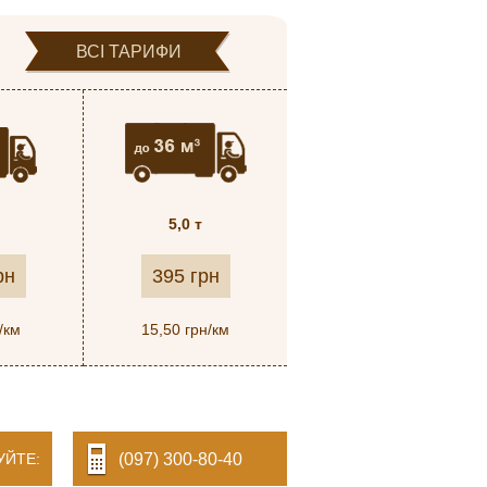
ВСІ ТАРИФИ
5,0 т
рн
395 грн
/км
15,50 грн/км
УЙТЕ:
(097) 300-80-40