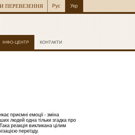
И ПЕРЕВЕЗЕННЯ
Рус
Укр
ІНФО-ЦЕНТР
КОНТАКТИ
икає приємні емоції - зміна
інших людей одна тільки згадка про
 Така реакція викликана цілим
ізацією переїзду.