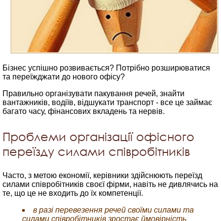
Бізнес успішно розвивається? Потрібно розширюватися
та переїжджати до нового офісу?
Правильно організувати пакування речей, знайти
вантажників, водіїв, відшукати транспорт - все це займає
багато часу, фінансових вкладень та нервів.
Проблеми організації офісного
переїзду силами співробітників
Часто, з метою економії, керівники здійснюють переїзд
силами співробітників своєї фірми, навіть не дивлячись на
те, що це не входить до їх компетенції.
в разі перевезення речей своїми силами та
силами співробітників зростає ймовірність