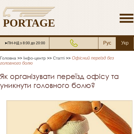
PORTAGE
Рус
Укр
➤ПН-НД з 8:00 до 20:00
Офісний переїзд без
Головна
>>
Інфо-центр
>>
Статті
>>
головного болю
Як організувати переїзд офісу та
уникнути головного болю?