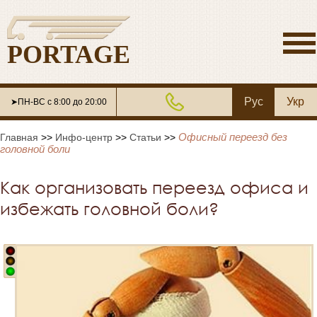
PORTAGE
Рус
Укр
➤ПН-ВС с 8:00 до 20:00
Офисный переезд без
Главная
>>
Инфо-центр
>>
Статьи
>>
головной боли
Как организовать переезд офиса и
избежать головной боли?