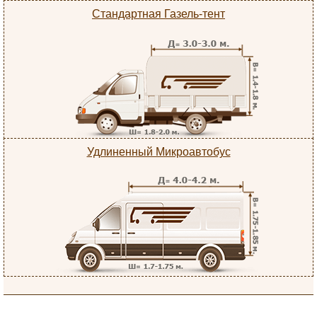
Стандартная Газель-тент
Удлиненный Микроавтобус