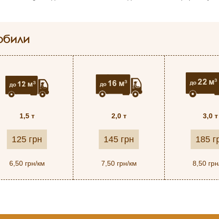
обили
1,5 т
2,0 т
3,0 т
125 грн
145 грн
185 г
6,50 грн/км
7,50 грн/км
8,50 грн