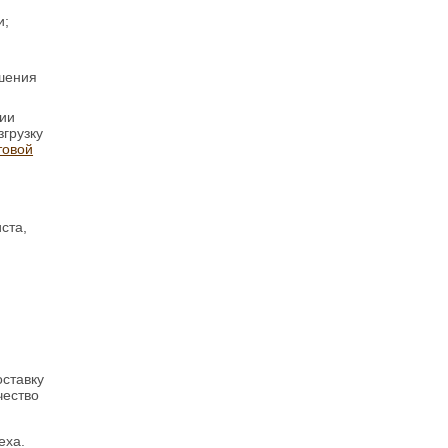
и;
ешения
нии
згрузку
товой
ста,
оставку
чество
.
еха.