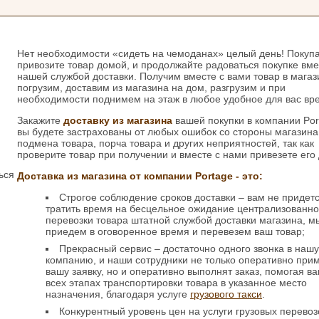
Нет необходимости «сидеть на чемоданах» целый день! Покупа
привозите товар домой, и продолжайте радоваться покупке вме
нашей службой доставки. Получим вместе с вами товар в магаз
погрузим, доставим из магазина на дом, разгрузим и при
необходимости поднимем на этаж в любое удобное для вас вр
Закажите
доставку из магазина
вашей покупки в компании Por
вы будете застрахованы от любых ошибок со стороны магазина
подмена товара, порча товара и других неприятностей, так как
проверите товар при получении и вместе с нами привезете его
ься
Доставка из магазина от компании Portage - это:
и
Строгое соблюдение сроков доставки – вам не придет
тратить время на бесцельное ожидание централизованн
перевозки товара штатной службой доставки магазина, м
приедем в оговоренное время и перевезем ваш товар;
Прекрасный сервис – достаточно одного звонка в наш
компанию, и наши сотрудники не только оперативно при
вашу заявку, но и оперативно выполнят заказ, помогая в
всех этапах транспортировки товара в указанное место
назначения, благодаря услуге
грузового такси
.
Конкурентный уровень цен на услуги грузовых перевоз