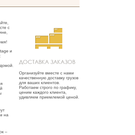
йте,
сте с
ине,
емя!
tage и
:
ДОСТАВКА ЗАКАЗОВ
 домой.
Организуйте вместе с нами
качественную доставку грузов
для ваших клиентов.
ся
Работаем строго по графику,
ой
ценим каждого клиента,
ы
удивляем приемлемой ценой.
у
мут
ам на
ок –