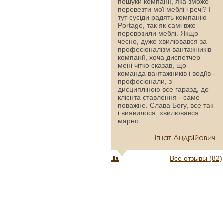
пошуки компанії, яка зможе
перевезти мої меблі і речі? І
тут сусіди радять компанію
Portage, так як самі вже
перевозили меблі. Якщо
чесно, дуже хвилювався за
професіоналізм вантажників
компанії, хоча диспетчер
мені чітко сказав, що
команда вантажників і водіїв -
професіонали, з
дисципліною все гаразд, до
клієнта ставлення - саме
поважне. Слава Богу, все так
і виявилося, хвилювався
марно.
Ігнат Андрійович
Все отзывы (82)