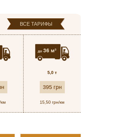
ВСЕ ТАРИФЫ
5,0 т
рн
395 грн
/км
15,50 грн/км