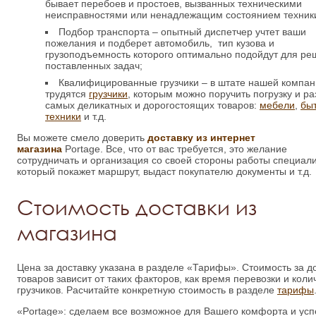
бывает перебоев и простоев, вызванных техническими
неисправностями или ненадлежащим состоянием техник
Подбор транспорта – опытный диспетчер учтет ваши
пожелания и подберет автомобиль, тип кузова и
грузоподъемность которого оптимально подойдут для р
поставленных задач;
Квалифицированные грузчики – в штате нашей компа
трудятся
грузчики
, которым можно поручить погрузку и ра
самых деликатных и дорогостоящих товаров:
мебели
,
бы
техники
и т.д.
Вы можете смело доверить
доставку из интернет
магазина
Portage. Все, что от вас требуется, это желание
сотрудничать и организация со своей стороны работы специали
который покажет маршрут, выдаст покупателю документы и т.д.
Стоимость доставки из
магазина
Цена за доставку указана в разделе «Тарифы». Стоимость за д
товаров зависит от таких факторов, как время перевозки и коли
грузчиков. Расчитайте конкретную стоимость в разделе
тарифы
«Portage»: сделаем все возможное для Вашего комфорта и усп