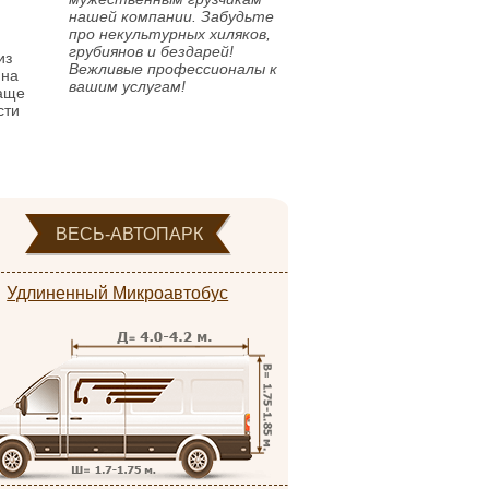
нашей компании. Забудьте
про некультурных хиляков,
грубиянов и бездарей!
из
Вежливые профессионалы к
нна
вашим услугам!
чаще
сти
ВЕСЬ-АВТОПАРК
Удлиненный Микроавтобус