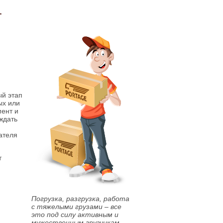
-
й этап
ых или
мент и
ждать
ателя
т
Погрузка, разгрузка, работа
с тяжелыми грузами – все
это под силу активным и
мужественным грузчикам