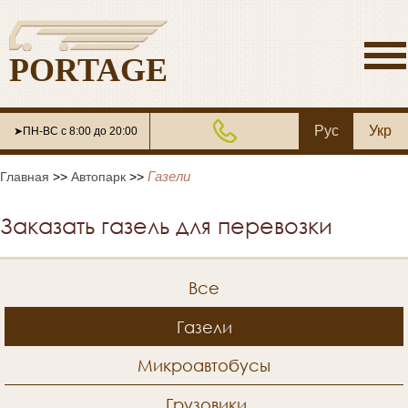
PORTAGE
Рус
Укр
➤ПН-ВС с 8:00 до 20:00
Газели
Главная
>>
Автопарк
>>
Заказать газель для перевозки
Все
Газели
Микроавтобусы
Грузовики