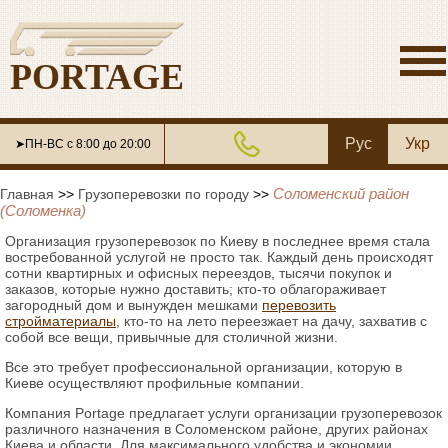
PORTAGE
Рус
Укр
➤ПН-ВС с 8:00 до 20:00
Соломенский район
Главная
>>
Грузоперевозки по городу
>>
(Соломенка)
Организация грузоперевозок по Киеву в последнее время стала
востребованной услугой не просто так. Каждый день происходят
сотни квартирных и офисных переездов, тысячи покупок и
заказов, которые нужно доставить; кто-то облагораживает
загородный дом и вынужден мешками
перевозить
стройматериалы
, кто-то на лето переезжает на дачу, захватив с
собой все вещи, привычные для столичной жизни.
Все это требует профессиональной организации, которую в
Киеве осуществляют профильные компании.
Компания Portage предлагает услуги организации грузоперевозок
различного назначения в Соломенском районе, других районах
Киева и области. Для максимального удобства и экономии