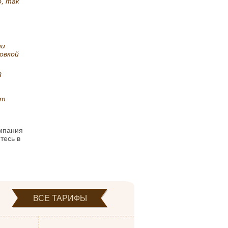
, так
ти
овкой
й
ст
омпания
тесь в
ВСЕ ТАРИФЫ