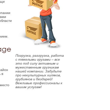
ощи
мпании
дами
области
нием.
age
Погрузка, разгрузка, работа
с тяжелыми грузами – все
это под силу активным и
мужественным грузчикам
район
нашей компании. Забудьте
 в
про некультурных хиляков,
грубиянов и бездарей!
Вежливые профессионалы к
 место
вашим услугам!