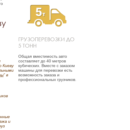
го
зу
ГРУЗОПЕРЕВОЗКИ ДО
5 ТОНН
Общая вместимость авто
и
составляет до 40 метров
о Киеву
кубических. Вместе с заказом
яльными
машины для перевозки есть
фы
” в
возможность заказа и
профессиональных грузчиков.
иков
енные
ажа и
руз