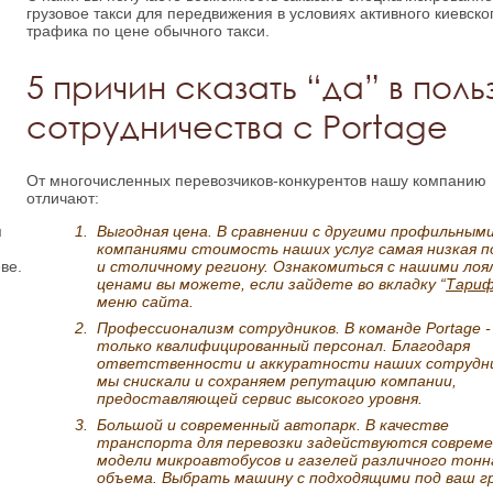
грузовое такси для передвижения в условиях активного киевско
трафика по цене обычного такси.
5 причин сказать “да” в поль
сотрудничества с Portage
От многочисленных перевозчиков-конкурентов нашу компанию
отличают:
я
Выгодная цена. В сравнении с другими профильным
компаниями стоимость наших услуг самая низкая п
ве.
и столичному региону. Ознакомиться с нашими ло
ценами вы можете, если зайдете во вкладку “
Тари
меню сайта.
Профессионализм сотрудников. В команде Portage -
только квалифицированный персонал. Благодаря
ответственности и аккуратности наших сотрудн
мы снискали и сохраняем репутацию компании,
предоставляющей сервис высокого уровня.
Большой и современный автопарк. В качестве
транспорта для перевозки задействуются соврем
модели микроавтобусов и газелей различного тонн
объема. Выбрать машину с подходящими под ваш г