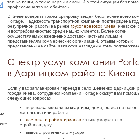
только вещи, а также нервы и силы. И в этой ситуации без пом
и
профессионалов не обойтись.
В Киеве доверить транспортировку вещей безопаснее всего ко
Portage. Надежность транспортной компании подтверждена го
безупречной работы на рынке
грузоперевозок Киева
, Киевской 
и востребованностью среди наших клиентов. Более сотни
осуществляемых ежедневно доставок частным лицам и
представителям коммерческих организаций, отзывы которых
представлены на сайте, являются наглядным тому подтвержде
Спектр услуг компании Port
в Дарницком районе Киева
Если у вас запланирован переезд в село Шевченко Дарницкий 
города Киева, сотрудники компании Portage окажут вам помощь
следующих вопросах:
перевозка мебели из квартиры, дома, офиса на новое
жительства или работы;
ых
доставка стройматериалов
из гипермаркета на
озке
стройплощадку;
вывоз строительного мусора;