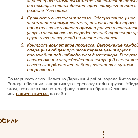
характеристиками вы можете как самостоятельно
и с помощью наших диспетчеров- консультантов в
разделе “Автопарк”.
Срочность выполнения заказа. Обслуживание у нас
занимает минимум времени, начиная от быстрого
принятия заявки операторами и расчета стоимос
услуг и заканчивая непосредственной транспортир
груза и его разгрузкой на месте доставки.
Контроль всех этапов процесса. Выполнение каждо
операции в общем процессе перемещения грузов
происходит под наблюдением диспетчера. В случае
возникновения непредвиденных ситуаций специали
всегда скоординирует работу водителя в нужном
направлении.
По маршруту село Шевченко Дарницкий район города Киева к
Portage обеспечит оперативную перевозку любых грузов. Убеди
этом, позвонив нам по телефону, заказав обратный звонок
или
написав письмо
на сайте.
обили