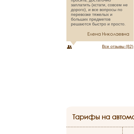
просить, достаточно
заплатить (кстати, совсем не
дорого), и все вопросы по
перевозке тяжелых и
больших предметов
решаются быстро и просто.
Елена Николаевна
Все отзывы (82)
Тарифы на автом