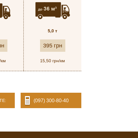
5,0 т
рн
395 грн
/км
15,50 грн/км
ТЕ:
(097) 300-80-40